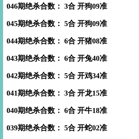
046期绝杀合数： 3合 开狗09准
045期绝杀合数： 5合 开狗09准
044期绝杀合数： 6合 开猪08准
043期绝杀合数： 6合 开兔40准
042期绝杀合数： 5合 开鸡34准
041期绝杀合数： 3合 开龙15准
040期绝杀合数： 6合 开牛18准
039期绝杀合数： 5合 开蛇02准