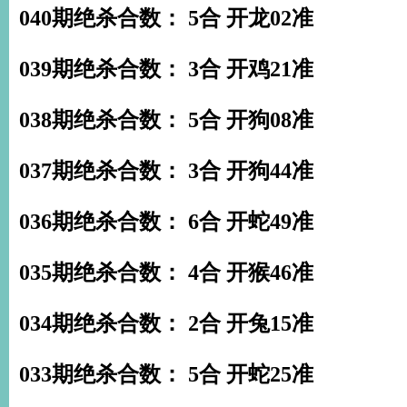
040期绝杀合数： 5合 开龙02准
039期绝杀合数： 3合 开鸡21准
038期绝杀合数： 5合 开狗08准
037期绝杀合数： 3合 开狗44准
036期绝杀合数： 6合 开蛇49准
035期绝杀合数： 4合 开猴46准
034期绝杀合数： 2合 开兔15准
033期绝杀合数： 5合 开蛇25准