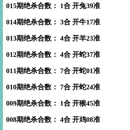
015期绝杀合数： 1合 开兔39准
014期绝杀合数： 3合 开牛17准
013期绝杀合数： 4合 开羊23准
012期绝杀合数： 4合 开蛇37准
011期绝杀合数： 7合 开蛇01准
010期绝杀合数： 7合 开蛇24准
009期绝杀合数： 1合 开猴45准
008期绝杀合数： 4合 开鸡08准