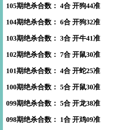
105期绝杀合数： 4合 开狗44准
104期绝杀合数： 6合 开狗32准
103期绝杀合数： 3合 开牛41准
102期绝杀合数： 7合 开鼠30准
101期绝杀合数： 4合 开蛇25准
100期绝杀合数： 5合 开鼠30准
099期绝杀合数： 5合 开龙38准
098期绝杀合数： 1合 开鸡09准