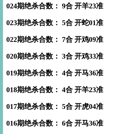
024期绝杀合数： 9合 开羊23准
023期绝杀合数： 5合 开蛇01准
022期绝杀合数： 7合 开鸡09准
020期绝杀合数： 3合 开鸡33准
019期绝杀合数： 4合 开马36准
018期绝杀合数： 4合 开羊23准
017期绝杀合数： 5合 开虎04准
016期绝杀合数： 6合 开马36准