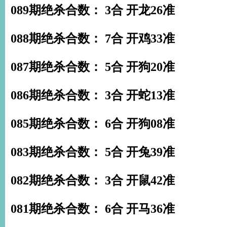
089期绝杀合数： 3合 开龙26准
088期绝杀合数： 7合 开鸡33准
087期绝杀合数： 5合 开狗20准
086期绝杀合数： 3合 开蛇13准
085期绝杀合数： 6合 开狗08准
083期绝杀合数： 5合 开兔39准
082期绝杀合数： 3合 开鼠42准
081期绝杀合数： 6合 开马36准