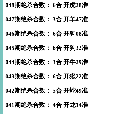
048期绝杀合数： 6合 开虎28准
047期绝杀合数： 3合 开羊47准
046期绝杀合数： 6合 开狗08准
045期绝杀合数： 6合 开狗32准
044期绝杀合数： 3合 开牛29准
043期绝杀合数： 6合 开猴22准
042期绝杀合数： 5合 开蛇49准
041期绝杀合数： 4合 开龙14准