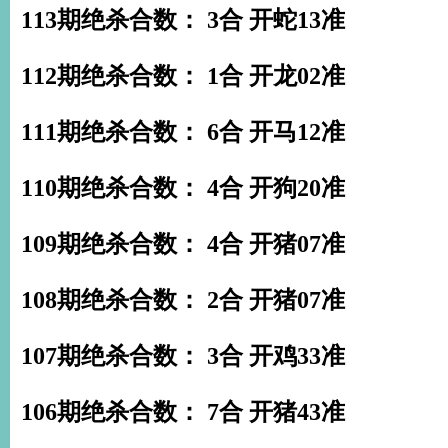
113期绝杀合数： 3合 开蛇13准
112期绝杀合数： 1合 开龙02准
111期绝杀合数： 6合 开马12准
110期绝杀合数： 4合 开狗20准
109期绝杀合数： 4合 开猪07准
108期绝杀合数： 2合 开猪07准
107期绝杀合数： 3合 开鸡33准
106期绝杀合数： 7合 开猪43准