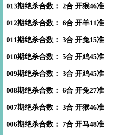
013期绝杀合数： 2合 开猴46准
012期绝杀合数： 6合 开羊11准
011期绝杀合数： 3合 开兔15准
010期绝杀合数： 5合 开鸡45准
009期绝杀合数： 3合 开鸡45准
008期绝杀合数： 6合 开兔27准
007期绝杀合数： 3合 开猴46准
006期绝杀合数： 7合 开马48准