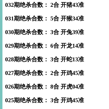
032期绝杀合数： 2合 开猪43准
031期绝杀合数： 5合 开猴34准
030期绝杀合数： 3合 开兔39准
029期绝杀合数： 6合 开龙14准
028期绝杀合数： 3合 开蛇13准
027期绝杀合数： 2合 开鸡45准
026期绝杀合数： 8合 开虎04准
025期绝杀合数： 3合 开鸡45准